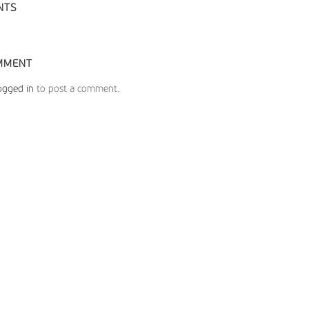
NTS
MMENT
ogged in
to post a comment.