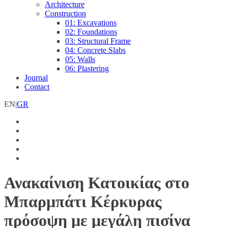
Architecture
Construction
01: Excavations
02: Foundations
03: Structural Frame
04: Concrete Slabs
05: Walls
06: Plastering
Journal
Contact
EN
|
GR
Ανακαίνιση Κατοικίας στο
Μπαρμπάτι Κέρκυρας
πρόσοψη με μεγάλη πισίνα