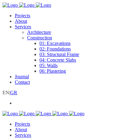
Projects
About
Services
Architecture
Construction
01: Excavations
02: Foundations
03: Structural Frame
04: Concrete Slabs
05: Walls
06: Plastering
Journal
Contact
EN
|
GR
Projects
About
Services