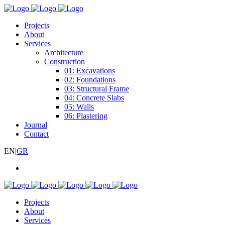
Projects
About
Services
Architecture
Construction
01: Excavations
02: Foundations
03: Structural Frame
04: Concrete Slabs
05: Walls
06: Plastering
Journal
Contact
EN
|
GR
Projects
About
Services