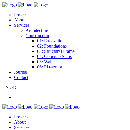
Projects
About
Services
Architecture
Construction
01: Excavations
02: Foundations
03: Structural Frame
04: Concrete Slabs
05: Walls
06: Plastering
Journal
Contact
EN
|
GR
Projects
About
Services